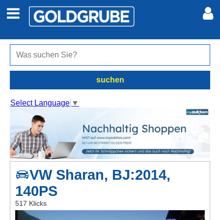
Auto + Motor
Meine Inserate
Immobilien
Neues Konto
suchen
Jobs
Anmelden
Select Language
▼
Marktplatz
Erotik
VW Sharan, BJ:2014,
Auktionen
140PS
jetzt inserieren
517 Klicks