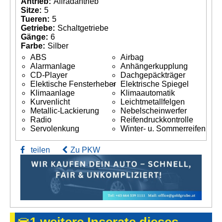
Antrieb:
Allradantrieb
Sitze:
5
Tueren:
5
Getriebe:
Schaltgetriebe
Gänge:
6
Farbe:
Silber
ABS
Airbag
Alarmanlage
Anhängerkupplung
CD-Player
Dachgepäckträger
Elektische Fensterheber
Elektrische Spiegel
Klimaanlage
Klimaautomatik
Kurvenlicht
Leichtmetallfelgen
Metallic-Lackierung
Nebelscheinwerfer
Radio
Reifendruckkontrolle
Servolenkung
Winter- u. Sommerreifen
teilen
Zu PKW
1 weitere Inserate dieses