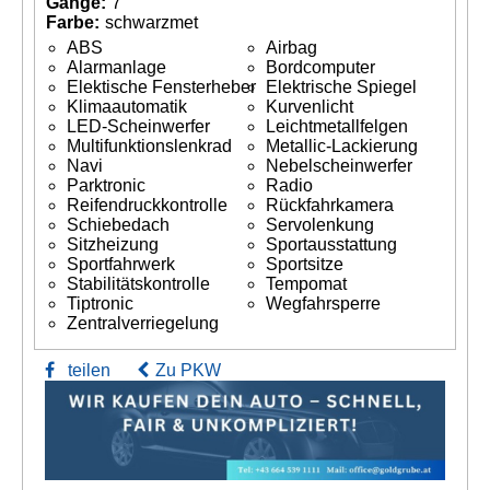
Gänge:
7
Farbe:
schwarzmet
ABS
Airbag
Alarmanlage
Bordcomputer
Elektische Fensterheber
Elektrische Spiegel
Klimaautomatik
Kurvenlicht
LED-Scheinwerfer
Leichtmetallfelgen
Multifunktionslenkrad
Metallic-Lackierung
Navi
Nebelscheinwerfer
Parktronic
Radio
Reifendruckkontrolle
Rückfahrkamera
Schiebedach
Servolenkung
Sitzheizung
Sportausstattung
Sportfahrwerk
Sportsitze
Stabilitätskontrolle
Tempomat
Tiptronic
Wegfahrsperre
Zentralverriegelung
teilen
Zu PKW