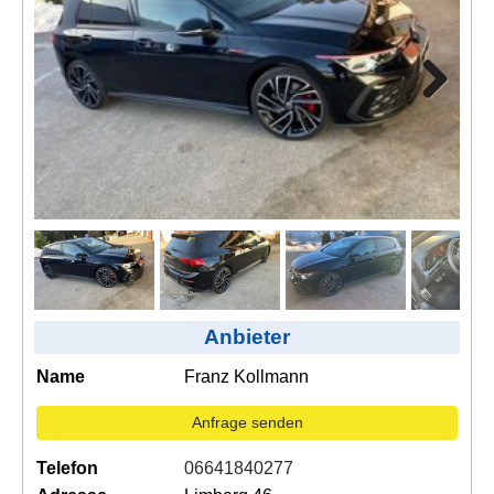
Kontakt
AGB, Nutzungsbedingungen
Impressum
Next
Anbieter
ext
Name
Franz Kollmann
Anfrage senden
Telefon
06641840277