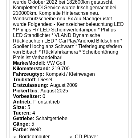
wurde Oktober 2022 bei 182600km getauscht.
Kompletter Öl Service wurde frisch gemacht bei
210000km. Komplette Hinterachse neu.
Windschutzscheibe neu. 8x Alu Nachgerüstet
wurde Folgendes: • Kennzeichenbeleuchtung LED
* Philips H7 LED Scheinwerferlampen * Philips
LED Standlichter * VLAND Dynamische
Rückleuchten LED * CarPlay/Android Bildschirm *
Spoiler Hochglanz Schwarz * Tieferlegungsfedern
von Eibach * Rückfahrkamera * Scheibentönung
Preis ist Verhandelbar!
Marke/Modell:
VW Golf
Kilometerstand:
219.700
Fahrzeugtyp:
Kompakt / Kleinwagen
Treibstoff:
Diesel
Erstzulassung:
August 2009
Pickerl bis:
August 2025
Vorbesitzer:
0
Antrieb:
Frontantrieb
Sitze:
5
Tueren:
4
Getriebe:
Schaltgetriebe
Gänge:
5
Farbe:
Weiß
Bordcomputer
CD-Player