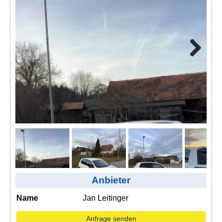
Kontakt
AGB, Nutzungsbedingungen
Impressum
Next
Anbieter
ext
Name
Jan Leitinger
Anfrage senden