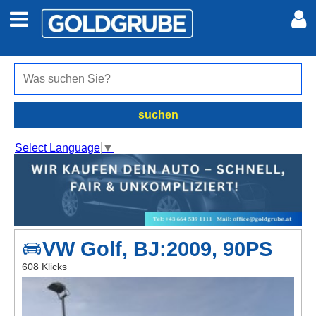
Auto + Motor
Meine Inserate
Immobilien
Neues Konto
suchen
Jobs
Anmelden
Select Language
▼
Marktplatz
Erotik
VW Golf, BJ:2009, 90PS
Auktionen
608 Klicks
jetzt inserieren