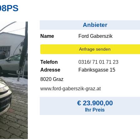
 98PS
Anbieter
Name
Ford Gaberszik
Anfrage senden
Telefon
0316/ 71 01 71 23
Adresse
Fabriksgasse 15
8020 Graz
www.ford-gaberszik-graz.at
€ 23.900,00
Ihr Preis