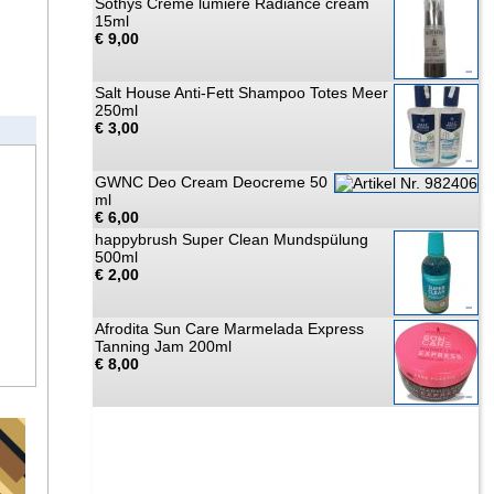
Sothys Crème lumière Radiance cream
15ml
€ 9,00
Salt House Anti-Fett Shampoo Totes Meer
250ml
€ 3,00
GWNC Deo Cream Deocreme 50
ml
€ 6,00
happybrush Super Clean Mundspülung
500ml
€ 2,00
Afrodita Sun Care Marmelada Express
Tanning Jam 200ml
€ 8,00