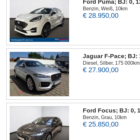
Ford Puma; BJ: 0, 
Benzin, Weiß, 10km
€ 28.950,00
Jaguar F-Pace; BJ:
Diesel, Silber, 175 000km
€ 27.900,00
Ford Focus; BJ: 0,
Benzin, Grau, 10km
€ 25.850,00