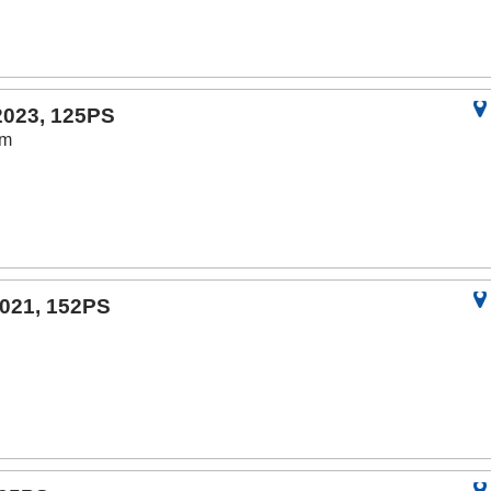
2023, 125PS
km
2021, 152PS