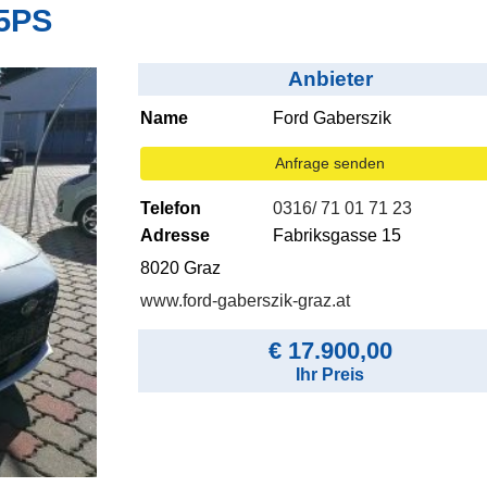
25PS
Anbieter
Name
Ford Gaberszik
Anfrage senden
Telefon
0316/ 71 01 71 23
Adresse
Fabriksgasse 15
8020 Graz
www.ford-gaberszik-graz.at
€ 17.900,00
Ihr Preis