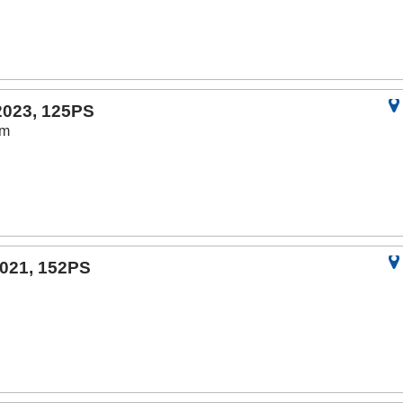
2023, 125PS
km
2021, 152PS