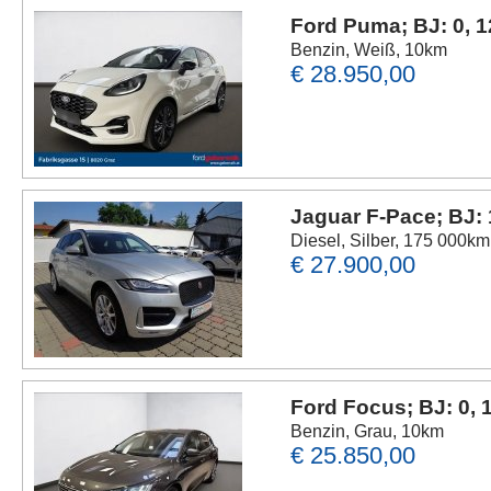
Ford Puma; BJ: 0, 
Benzin, Weiß, 10km
€ 28.950,00
Jaguar F-Pace; BJ:
Diesel, Silber, 175 000km
€ 27.900,00
Ford Focus; BJ: 0,
Benzin, Grau, 10km
€ 25.850,00