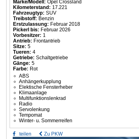
Marke/Modell:
Opel Crossland
Kilometerstand:
17.221
Fahrzeugtyp:
SUV
Treibstoff:
Benzin
Erstzulassung:
Februar 2018
Pickerl bis:
Februar 2026
Vorbesitzer:
1
Antrieb:
Frontantrieb
Sitze:
5
Tueren:
4
Getriebe:
Schaltgetriebe
Gänge:
5
Farbe:
Rot
ABS
Anhängerkupplung
Elektische Fensterheber
Klimaanlage
Multifunktionslenkrad
Radio
Servolenkung
Tempomat
Winter- u. Sommerreifen
teilen
Zu PKW