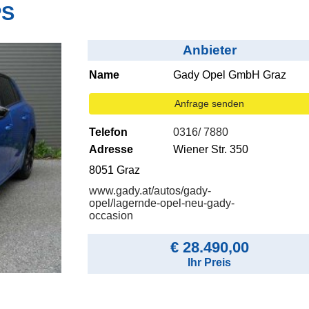
PS
Anbieter
Name
Gady Opel GmbH Graz
Anfrage senden
Telefon
0316/ 7880
Adresse
Wiener Str. 350
8051 Graz
www.gady.at/autos/gady-
opel/lagernde-opel-neu-gady-
occasion
€ 28.490,00
Ihr Preis