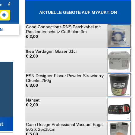
n
AKTUELLE GEBOTE AUF MYAUKTION
Good Connections RNS Patchkabel mit
N
Rastkantenschutz Cat6 blau 3m
€ 2,00
Ikea Vardagen Gläser 31cl
€ 2,00
ESN Designer Flavor Powder Strawberry
Chunks 250g
€ 3,00
Nähset
€ 2,00
Caso Design Professional Vacuum Bags
50Stk 25x35cm
€ 5,00