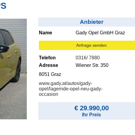
PS
Anbieter
Name
Gady Opel GmbH Graz
Anfrage senden
Telefon
0316/ 7880
Adresse
Wiener Str. 350
8051 Graz
www.gady.at/autos/gady-
opel/lagernde-opel-neu-gady-
occasion
€ 29.990,00
Ihr Preis