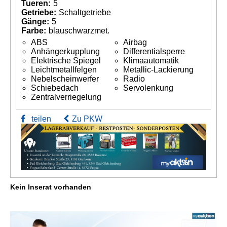
Tueren:
5
Getriebe:
Schaltgetriebe
Gänge:
5
Farbe:
blauschwarzmet.
ABS
Airbag
Anhängerkupplung
Differentialsperre
Elektrische Spiegel
Klimaautomatik
Leichtmetallfelgen
Metallic-Lackierung
Nebelscheinwerfer
Radio
Schiebedach
Servolenkung
Zentralverriegelung
teilen
Zu PKW
Kein Inserat vorhanden