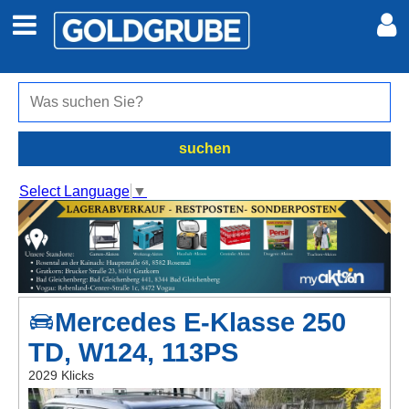
Auto + Motor
Meine Inserate
Immobilien
Neues Konto
suchen
Jobs
Anmelden
Select Language
▼
Marktplatz
Erotik
Mercedes E-Klasse 250
Auktionen
TD, W124, 113PS
jetzt inserieren
2029 Klicks