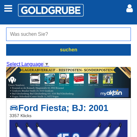
Auto + Motor
Meine Inserate
Immobilien
Neues Konto
suchen
Jobs
Anmelden
Select Language
▼
Marktplatz
Erotik
Ford Fiesta; BJ: 2001
Auktionen
3357 Klicks
jetzt inserieren