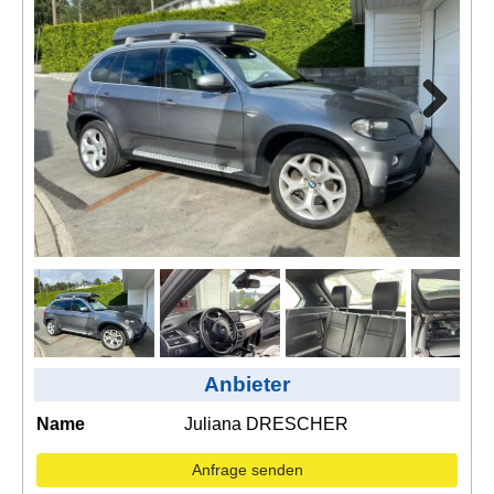
Kontakt
AGB, Nutzungsbedingungen
Impressum
Next
Anbieter
ext
Name
Juliana DRESCHER
Anfrage senden