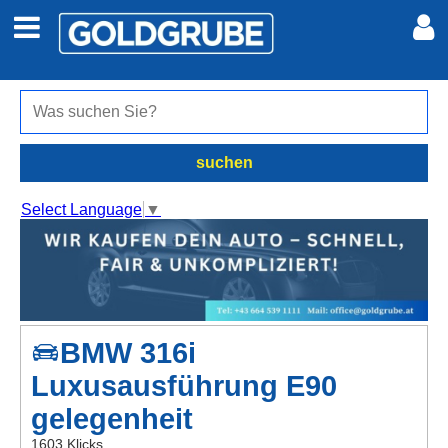
Auto + Motor
Meine Inserate
Immobilien
Neues Konto
suchen
Jobs
Anmelden
Select Language
▼
Marktplatz
Erotik
BMW 316i
Auktionen
Luxusausführung E90
jetzt inserieren
gelegenheit
1603 Klicks