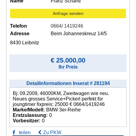
Name
Franz Schantl
Anfrage senden
Telefon
0664/ 1419246
Adresse
Beim Johanneskreuz 14/5
8430 Leibnitz
€ 25.000,00
Ihr Preis
Detailinformationen Inserat # 281194
Bj: 09.2009, 46000KM, Zweitwagen wie neu.
Neues grosses Service+Pickerl perfekt für
joungtimer fixpreis: 25000 € 0664/1419246
Marke/Modell:
BMW 3er-Reihe
Erstzulassung:
0
Vorbesitzer:
0
teilen
Zu PKW