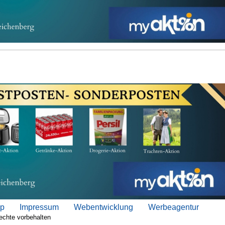
ap
Impressum
Webentwicklung
Werbeagentur
echte vorbehalten