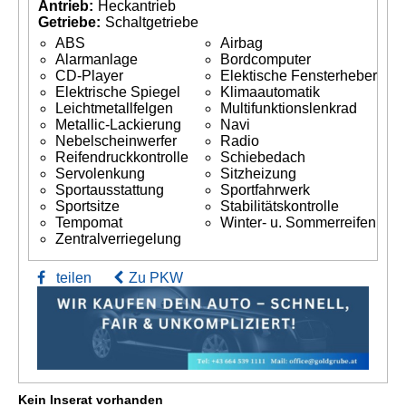
Antrieb:
Heckantrieb
Getriebe:
Schaltgetriebe
ABS
Airbag
Alarmanlage
Bordcomputer
CD-Player
Elektische Fensterheber
Elektrische Spiegel
Klimaautomatik
Leichtmetallfelgen
Multifunktionslenkrad
Metallic-Lackierung
Navi
Nebelscheinwerfer
Radio
Reifendruckkontrolle
Schiebedach
Servolenkung
Sitzheizung
Sportausstattung
Sportfahrwerk
Sportsitze
Stabilitätskontrolle
Tempomat
Winter- u. Sommerreifen
Zentralverriegelung
teilen
Zu PKW
Kein Inserat vorhanden