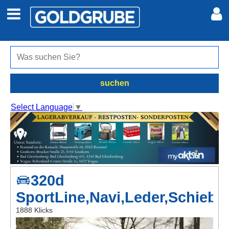
Auto + Motor
Meine Inserate
Immobilien
Neues Konto
suchen
Jobs
Anmelden
Select Language
▼
Marktplatz
Erotik
320d
Auktionen
SportLine,Navi,Leder,Schieb
jetzt inserieren
1888 Klicks