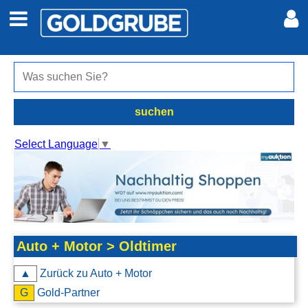
Auto + Motor
Meine Inserate
Immobilien
Neues Konto
suchen
Jobs
Anmelden
Select Language
▼
Marktplatz
Erotik
Auto + Motor > Oldtimer
Auktionen
▲
Zurück zu Auto + Motor
jetzt inserieren
G
Gold-Partner