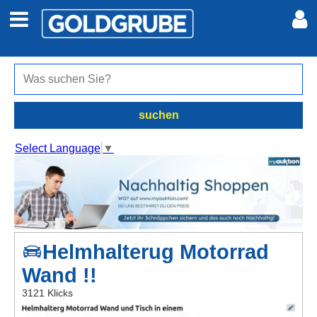
Auto + Motor
Meine Inserate
Immobilien
Neues Konto
suchen
Jobs
Anmelden
Select Language
▼
Marktplatz
Erotik
Helmhalterug Motorrad
Auktionen
Wand !!
jetzt inserieren
3121 Klicks