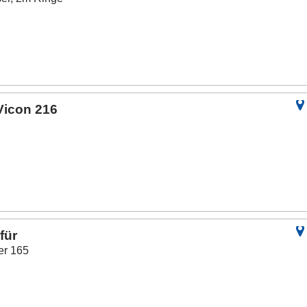
icon 216
für
er 165