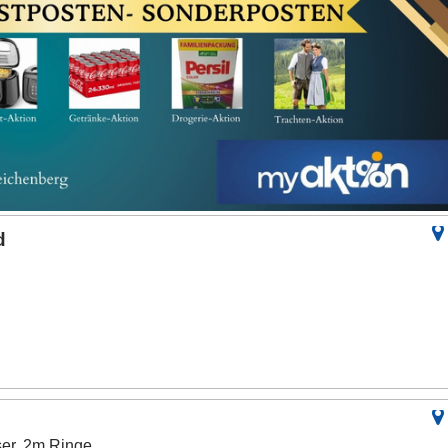
d
er, 2m Ringe