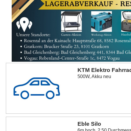
KTM Elektro Fahrra
500W, Akku neu
Eble Silo
6m hoch, 2,50 Durchmess