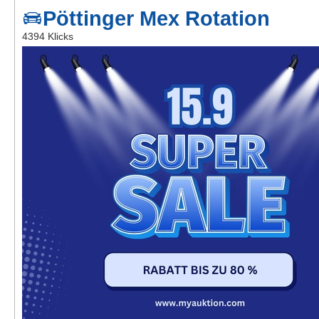
Kontakt
Pöttinger Mex Rotation
4394 Klicks
AGB, Nutzungsbedingungen
Impressum