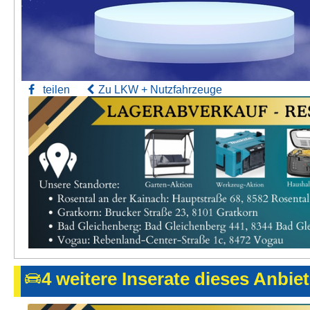
teilen
Zu LKW + Nutzfahrzeuge
4 weitere Inserate dieses Anbie