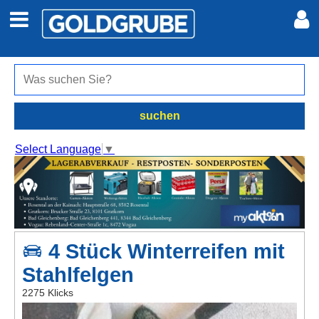
Auto + Motor
Meine Inserate
Immobilien
Neues Konto
suchen
Jobs
Anmelden
Select Language
▼
Marktplatz
Erotik
4 Stück Winterreifen mit
Auktionen
Stahlfelgen
jetzt inserieren
2275 Klicks