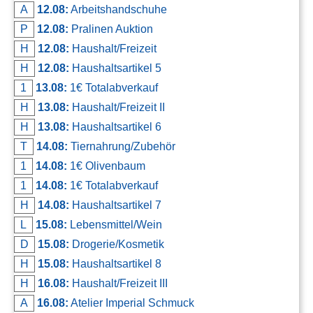
A
12.08:
Arbeitshandschuhe
P
12.08:
Pralinen Auktion
H
12.08:
Haushalt/Freizeit
H
12.08:
Haushaltsartikel 5
1
13.08:
1€ Totalabverkauf
H
13.08:
Haushalt/Freizeit II
H
13.08:
Haushaltsartikel 6
T
14.08:
Tiernahrung/Zubehör
1
14.08:
1€ Olivenbaum
1
14.08:
1€ Totalabverkauf
H
14.08:
Haushaltsartikel 7
L
15.08:
Lebensmittel/Wein
D
15.08:
Drogerie/Kosmetik
H
15.08:
Haushaltsartikel 8
H
16.08:
Haushalt/Freizeit III
A
16.08:
Atelier Imperial Schmuck