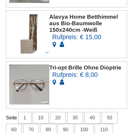
Alavya Home Betthimmel
aus Bio-Baumwolle
150x240cm -Weiß
Rufpreis: € 15,00
Tri-opt Brille Ohne Dioptrie
Rufpreis: € 8,00
Seite
1
10
20
30
40
50
60
70
80
90
100
110