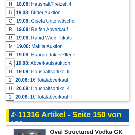
H
18.08:
Haushalt/Freizeit 4
B
18.08:
Bilder Auktion
G
19.08:
Gisela Unterwäsche
R
19.08:
Reifen Abverkauf
R
19.08:
Rapid Wien Trikots
M
19.08:
Makita Auktion
H
19.08:
Haarprodukte/Pflege
A
19.08:
Abverkaufsauktion
H
19.08:
Haushaltsartikel III
1
20.08:
1€ Totalabverkauf
H
20.08:
Haushaltsartikel 4
1
20.08:
1€ Totalabverkauf II
11316 Artikel - Seite 150 von
189
Oval Structured Vodka GK