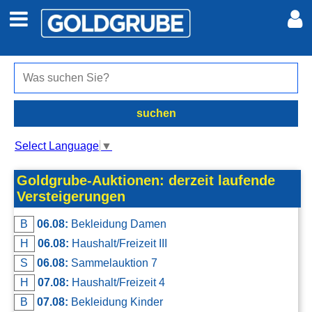
Auto + Motor
Meine Inserate
Immobilien
Neues Konto
suchen
Jobs
Anmelden
Select Language
▼
Marktplatz
Goldgrube-Auktionen: derzeit laufende
Versteigerungen
Erotik
B
06.08:
Bekleidung Damen
H
06.08:
Haushalt/Freizeit III
Auktionen
S
06.08:
Sammelauktion 7
H
07.08:
Haushalt/Freizeit 4
jetzt inserieren
B
07.08:
Bekleidung Kinder