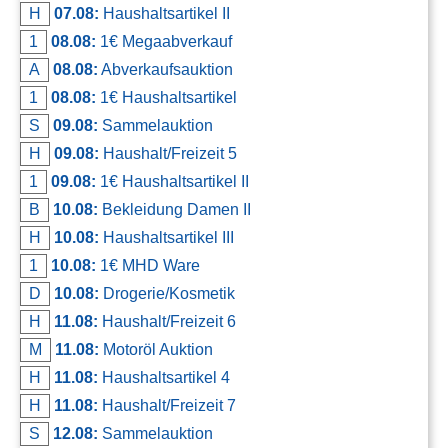
H
07.08:
Haushaltsartikel II
Kontakt
1
08.08:
1€ Megaabverkauf
AGB, Nutzungsbedingungen
A
08.08:
Abverkaufsauktion
Impressum
1
08.08:
1€ Haushaltsartikel
S
09.08:
Sammelauktion
H
09.08:
Haushalt/Freizeit 5
1
09.08:
1€ Haushaltsartikel II
B
10.08:
Bekleidung Damen II
H
10.08:
Haushaltsartikel III
1
10.08:
1€ MHD Ware
D
10.08:
Drogerie/Kosmetik
H
11.08:
Haushalt/Freizeit 6
M
11.08:
Motoröl Auktion
H
11.08:
Haushaltsartikel 4
H
11.08:
Haushalt/Freizeit 7
S
12.08:
Sammelauktion