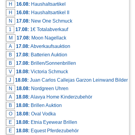
H
16.08:
Haushaltsartikel
H
16.08:
Haushaltsartikel II
N
17.08:
New One Schmuck
1
17.08:
1€ Totalabverkauf
M
17.08:
Moon Nagellack
A
17.08:
Abverkaufsauktion
B
17.08:
Batterien Auktion
B
17.08:
Brillen/Sonnenbrillen
V
18.08:
Victoria Schmuck
J
18.08:
Juan Carlos Callejas Garzon Leinwand Bilder
N
18.08:
Nordgreen Uhren
A
18.08:
Alavya Home Kinderzubehör
B
18.08:
Brillen Auktion
O
18.08:
Oval Vodka
E
18.08:
Etnia Eyewear Brillen
E
18.08:
Equest Pferdezubehör