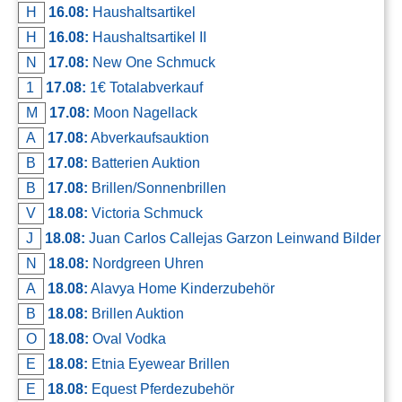
H
16.08:
Haushaltsartikel
H
16.08:
Haushaltsartikel II
N
17.08:
New One Schmuck
1
17.08:
1€ Totalabverkauf
M
17.08:
Moon Nagellack
A
17.08:
Abverkaufsauktion
B
17.08:
Batterien Auktion
B
17.08:
Brillen/Sonnenbrillen
V
18.08:
Victoria Schmuck
J
18.08:
Juan Carlos Callejas Garzon Leinwand Bilder
N
18.08:
Nordgreen Uhren
A
18.08:
Alavya Home Kinderzubehör
B
18.08:
Brillen Auktion
O
18.08:
Oval Vodka
E
18.08:
Etnia Eyewear Brillen
E
18.08:
Equest Pferdezubehör