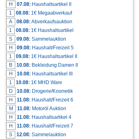
H
07.08:
Haushaltsartikel II
Kontakt
1
08.08:
1€ Megaabverkauf
AGB, Nutzungsbedingungen
A
08.08:
Abverkaufsauktion
Impressum
1
08.08:
1€ Haushaltsartikel
S
09.08:
Sammelauktion
H
09.08:
Haushalt/Freizeit 5
1
09.08:
1€ Haushaltsartikel II
B
10.08:
Bekleidung Damen II
H
10.08:
Haushaltsartikel III
1
10.08:
1€ MHD Ware
D
10.08:
Drogerie/Kosmetik
H
11.08:
Haushalt/Freizeit 6
M
11.08:
Motoröl Auktion
H
11.08:
Haushaltsartikel 4
H
11.08:
Haushalt/Freizeit 7
S
12.08:
Sammelauktion