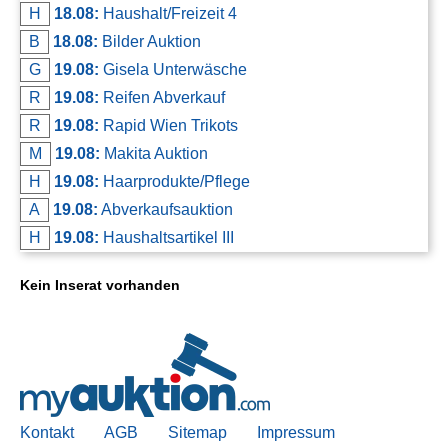
H
18.08:
Haushalt/Freizeit 4
B
18.08:
Bilder Auktion
G
19.08:
Gisela Unterwäsche
R
19.08:
Reifen Abverkauf
R
19.08:
Rapid Wien Trikots
M
19.08:
Makita Auktion
H
19.08:
Haarprodukte/Pflege
A
19.08:
Abverkaufsauktion
H
19.08:
Haushaltsartikel III
Kein Inserat vorhanden
Kontakt
AGB
Sitemap
Impressum