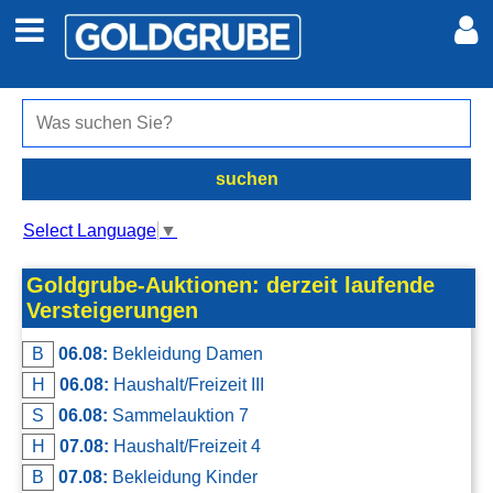
Auto + Motor
Meine Inserate
Immobilien
Neues Konto
suchen
Jobs
Anmelden
Select Language
▼
Marktplatz
Goldgrube-Auktionen: derzeit laufende
Versteigerungen
Erotik
B
06.08:
Bekleidung Damen
H
06.08:
Haushalt/Freizeit III
Auktionen
S
06.08:
Sammelauktion 7
H
07.08:
Haushalt/Freizeit 4
jetzt inserieren
B
07.08:
Bekleidung Kinder