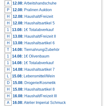
A
12.08:
Arbeitshandschuhe
P
12.08:
Pralinen Auktion
H
12.08:
Haushalt/Freizeit
H
12.08:
Haushaltsartikel 5
1
13.08:
1€ Totalabverkauf
H
13.08:
Haushalt/Freizeit II
H
13.08:
Haushaltsartikel 6
T
14.08:
Tiernahrung/Zubehör
1
14.08:
1€ Olivenbaum
1
14.08:
1€ Totalabverkauf
H
14.08:
Haushaltsartikel 7
L
15.08:
Lebensmittel/Wein
D
15.08:
Drogerie/Kosmetik
H
15.08:
Haushaltsartikel 8
H
16.08:
Haushalt/Freizeit III
A
16.08:
Atelier Imperial Schmuck