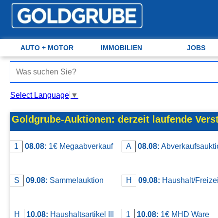
AUTO + MOTOR
Auto + Motor
Meine Inserate
IMMOBILIEN
JOBS
Immobilien
Neues Konto
Select Language
▼
Jobs
Anmelden
Goldgrube-Auktionen: derzeit laufende Vers
Marktplatz
1
08.08:
1€ Megaabverkauf
A
08.08:
Abverkaufsaukti
Erotik
Auktionen
S
09.08:
Sammelauktion
H
09.08:
Haushalt/Freizei
jetzt inserieren
H
10.08:
Haushaltsartikel III
1
10.08:
1€ MHD Ware