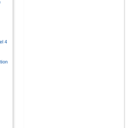
n
el 4
tion