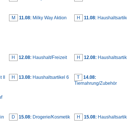
M
11.08:
Milky Way Aktion
H
11.08:
Haushaltsartik
n
H
12.08:
Haushalt/Freizeit
H
12.08:
Haushaltsartik
 II
H
13.08:
Haushaltsartikel 6
T
14.08:
Tiernahrung/Zubehör
uf
in
D
15.08:
Drogerie/Kosmetik
H
15.08:
Haushaltsartik