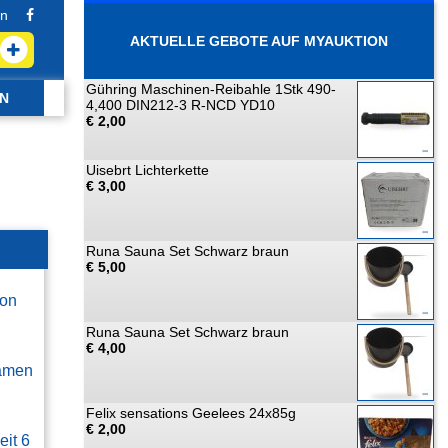
n
AKTUELLE GEBOTE AUF MYAUKTION
Gühring Maschinen-Reibahle 1Stk 490-
N
4,400 DIN212-3 R-NCD YD10
€ 2,00
Uisebrt Lichterkette
€ 3,00
Runa Sauna Set Schwarz braun
€ 5,00
ion
Runa Sauna Set Schwarz braun
€ 4,00
amen
Felix sensations Geelees 24x85g
€ 2,00
eit 6