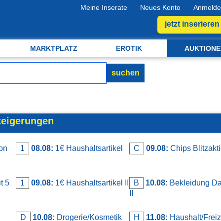
Meine Inserate
Neues Konto
Anmelde
jetzt inserieren
MARKTPLATZ
EROTIK
AUKTIONE
suchen
teigerungen
on
1
08.08:
1€ Haushaltsartikel
C
09.08:
Chips Blitzakt
t 5
1
09.08:
1€ Haushaltsartikel II
B
10.08:
Bekleidung D
II
D
10.08:
Drogerie/Kosmetik
H
11.08:
Haushalt/Freiz