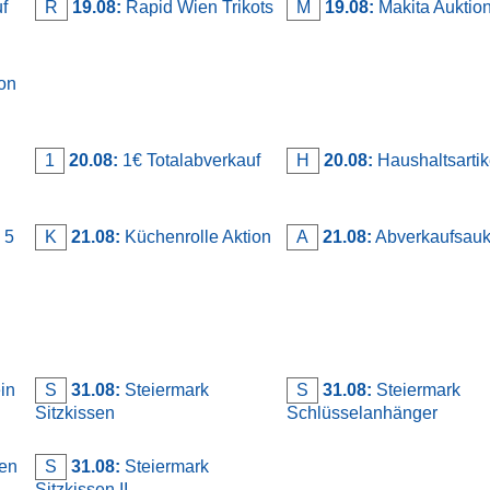
f
R
19.08:
Rapid Wien Trikots
M
19.08:
Makita Auktio
on
n
1
20.08:
1€ Totalabverkauf
H
20.08:
Haushaltsartik
 5
K
21.08:
Küchenrolle Aktion
A
21.08:
Abverkaufsauk
in
S
31.08:
Steiermark
S
31.08:
Steiermark
Sitzkissen
Schlüsselanhänger
en
S
31.08:
Steiermark
Sitzkissen II