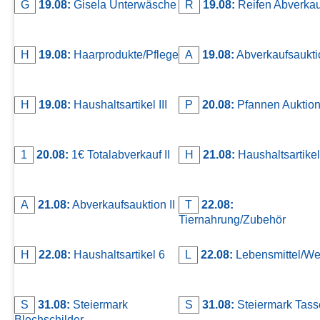
G
19.08:
Gisela Unterwäsche
R
19.08:
Reifen Abverkau
H
19.08:
Haarprodukte/Pflege
A
19.08:
Abverkaufsaukti
H
19.08:
Haushaltsartikel III
P
20.08:
Pfannen Auktio
1
20.08:
1€ Totalabverkauf II
H
21.08:
Haushaltsartikel
A
21.08:
Abverkaufsauktion II
T
22.08:
Tiernahrung/Zubehör
H
22.08:
Haushaltsartikel 6
L
22.08:
Lebensmittel/We
S
31.08:
Steiermark
S
31.08:
Steiermark Tass
Blechschilder