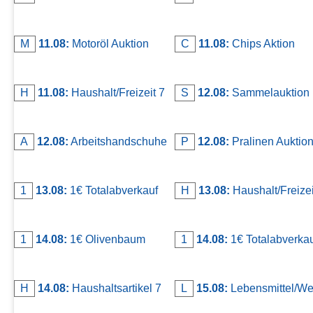
Kontakt
AGB, Nutzungsbedingungen
M
11.08:
Motoröl Auktion
C
11.08:
Chips Aktion
Impressum
H
11.08:
Haushalt/Freizeit 7
S
12.08:
Sammelauktion
A
12.08:
Arbeitshandschuhe
P
12.08:
Pralinen Auktio
1
13.08:
1€ Totalabverkauf
H
13.08:
Haushalt/Freizeit
1
14.08:
1€ Olivenbaum
1
14.08:
1€ Totalabverka
H
14.08:
Haushaltsartikel 7
L
15.08:
Lebensmittel/We