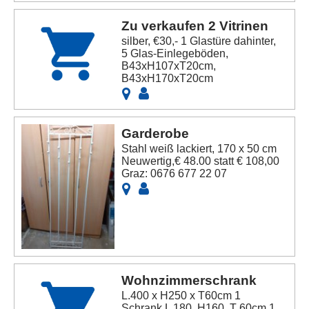
Zu verkaufen 2 Vitrinen
silber, €30,- 1 Glastüre dahinter,
5 Glas-Einlegeböden,
B43xH107xT20cm,
B43xH170xT20cm
Garderobe
Stahl weiß lackiert, 170 x 50 cm
Neuwertig,€ 48.00 statt € 108,00
Graz: 0676 677 22 07
Wohnzimmerschrank
L.400 x H250 x T60cm 1
Schrank L 180, H160, T 60cm 1