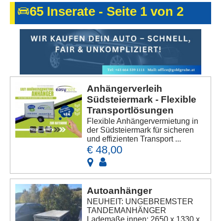
Kontakt
65 Inserate - Seite 1 von 2
AGB, Nutzungsbedingungen
Impressum
Anhängerverleih
Südsteiermark - Flexible
Transportlösungen
Flexible Anhängervermietung in
der Südsteiermark für sicheren
und effizienten Transport ...
€ 48,00
Autoanhänger
NEUHEIT: UNGEBREMSTER
TANDEMANHÄNGER
Lademaße innen: 2650 x 1330 x