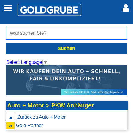
Auto + Motor
Meine Inserate
Immobilien
Neues Konto
suchen
Jobs
Anmelden
Select Language
▼
Marktplatz
Erotik
Auto + Motor > PKW Anhänger
Auktionen
▲
Zurück zu Auto + Motor
jetzt inserieren
G
Gold-Partner