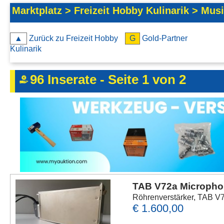
Kontakt
Marktplatz > Freizeit Hobby Kulinarik > Mus
AGB, Nutzungsbedingungen
▲
Zurück zu Freizeit Hobby
G
Gold-Partner
Impressum
Kulinarik
96 Inserate - Seite 1 von 2
TAB V72a Microphon
Röhrenverstärker, TAB V72
€ 1.600,00