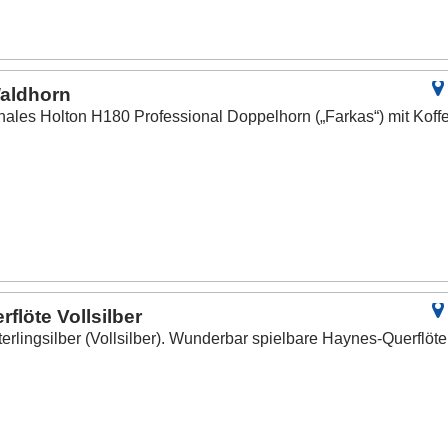
Waldhorn
ales Holton H180 Professional Doppelhorn („Farkas“) mit Koffe
löte Vollsilber
rlingsilber (Vollsilber). Wunderbar spielbare Haynes-Querflöte