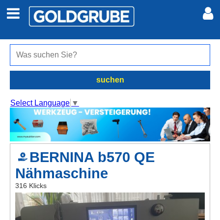
Auto + Motor
Meine Inserate
Immobilien
Neues Konto
suchen
Jobs
Anmelden
Select Language
▼
Marktplatz
Erotik
BERNINA b570 QE
Nähmaschine
Auktionen
316 Klicks
jetzt inserieren