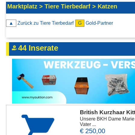
Kontakt
Marktplatz > Tiere Tierbedarf > Katzen
AGB, Nutzungsbedingungen
▲
Zurück zu Tiere Tierbedarf
G
Gold-Partner
Impressum
44 Inserate
British Kurzhaar Kit
Unsere BKH Dame Marie hat
Vater ...
€ 250,00