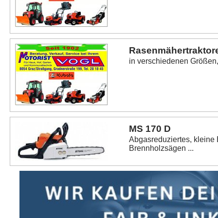
Rasenmähertraktor
in verschiedenen Größen, f
MS 170 D
Abgasreduziertes, kleine
Brennholzsägen ...