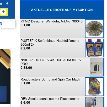
n
AKTUELLE GEBOTE AUF MYAUKTION
PTMD Designer Wanduhr, Art.No 709048
N
€ 1,00
PUSTEFIX Seifenblase Nachfüllflasche
500ml 2x
€ 2,00
NVIDIA SHIELD TV 4K HDR ADROID TV
PRO
€ 88,00
Roadblasters Bump and Spin Car black
€ 1,00
REV Steckdosenleiste mit Flachstecker
€ 6,00