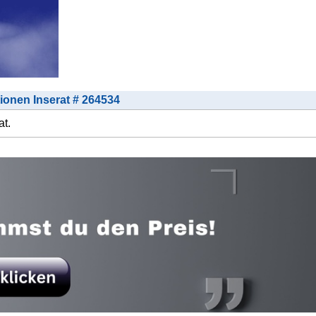
tionen Inserat # 264534
at.