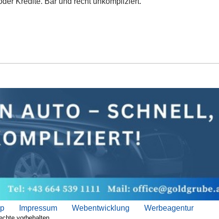
der Kredite. Bar und recht unkompliziert.
ap
Impressum
Webentwicklung
Werbeagentur
echte vorbehalten