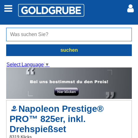
Auto + Motor
Meine Inserate
Immobilien
Neues Konto
suchen
Jobs
Anmelden
Select Language
▼
Marktplatz
Erotik
Napoleon Prestige®
Auktionen
PRO™ 825er, inkl.
jetzt inserieren
Drehspießset
8319 Klicks