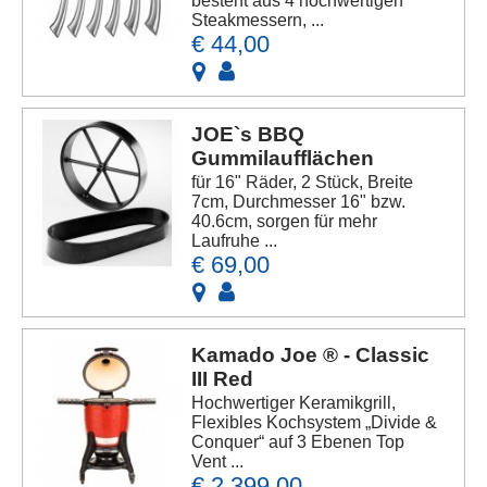
besteht aus 4 hochwertigen
Steakmessern, ...
€ 44,00
JOE`s BBQ
Gummilaufflächen
für 16" Räder, 2 Stück, Breite
7cm, Durchmesser 16" bzw.
40.6cm, sorgen für mehr
Laufruhe ...
€ 69,00
Kamado Joe ® - Classic
III Red
Hochwertiger Keramikgrill,
Flexibles Kochsystem „Divide &
Conquer“ auf 3 Ebenen Top
Vent ...
€ 2.399,00