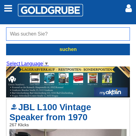
Auto + Motor
Meine Inserate
Immobilien
Neues Konto
suchen
Jobs
Anmelden
Select Language
▼
Marktplatz
Erotik
JBL L100 Vintage
Auktionen
Speaker from 1970
jetzt inserieren
267 Klicks