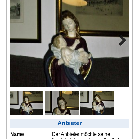
Kontakt
AGB, Nutzungsbedingungen
Impressum
Next
Anbieter
Name
Der Anbieter möchte seine