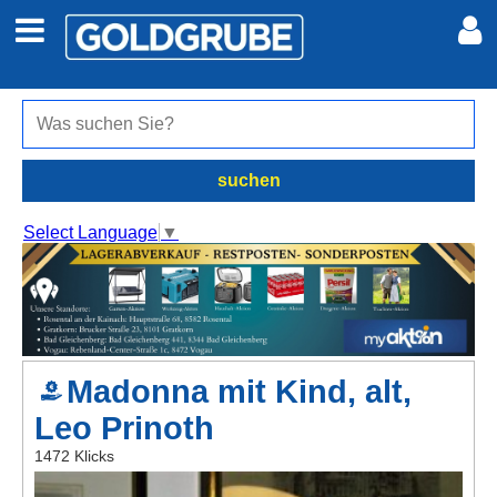
Auto + Motor
Meine Inserate
Immobilien
Neues Konto
suchen
Jobs
Anmelden
Select Language
▼
Marktplatz
Erotik
Madonna mit Kind, alt,
Auktionen
Leo Prinoth
jetzt inserieren
1472 Klicks