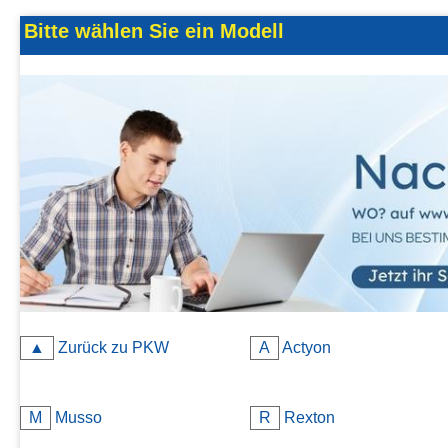
Kontakt
Bitte wählen Sie ein Modell
AGB, Nutzungsbedingungen
Impressum
▲
Zurück zu PKW
A
Actyon
M
Musso
R
Rexton