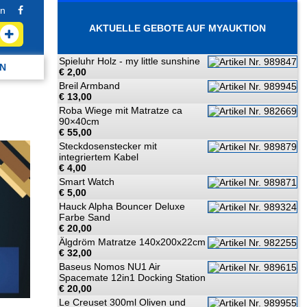
n
AKTUELLE GEBOTE AUF MYAUKTION
Spieluhr Holz - my little sunshine
N
€ 2,00
Breil Armband
€ 13,00
Roba Wiege mit Matratze ca
90×40cm
€ 55,00
Steckdosenstecker mit
integriertem Kabel
€ 4,00
Smart Watch
€ 5,00
Hauck Alpha Bouncer Deluxe
Farbe Sand
€ 20,00
Älgdröm Matratze 140x200x22cm
€ 32,00
Baseus Nomos NU1 Air
Spacemate 12in1 Docking Station
€ 20,00
Le Creuset 300ml Oliven und