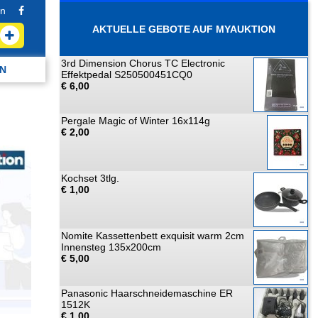
n
AKTUELLE GEBOTE AUF MYAUKTION
3rd Dimension Chorus TC Electronic
N
Effektpedal S250500451CQ0
€ 6,00
Pergale Magic of Winter 16x114g
€ 2,00
Kochset 3tlg.
€ 1,00
Nomite Kassettenbett exquisit warm 2cm
Innensteg 135x200cm
€ 5,00
Panasonic Haarschneidemaschine ER
1512K
€ 1,00