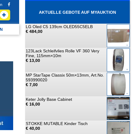
n
AKTUELLE GEBOTE AUF MYAUKTION
LG Oled C5 139cm OLED55C5ELB
N
€ 484,00
123Lack Schleifvlies Rolle VF 360 Very
Fine, 115mm×10m
€ 13,00
MP StarTape Classix 50m×13mm, Art.No.
593990020
€ 7,00
Keter Jolly Base Cabinet
€ 16,00
STOKKE MUTABLE Kinder Tisch
€ 40,00