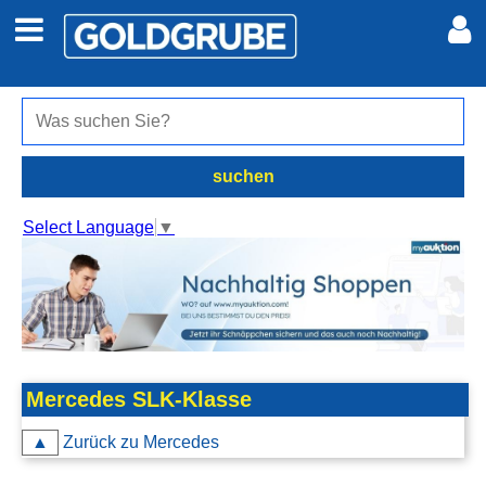
Auto + Motor
Meine Inserate
Immobilien
Neues Konto
suchen
Jobs
Anmelden
Select Language
▼
Marktplatz
Erotik
Auktionen
Mercedes SLK-Klasse
▲
Zurück zu Mercedes
jetzt inserieren