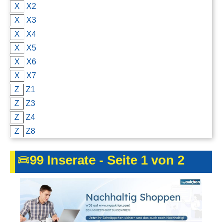
X
X2
X
X3
X
X4
X
X5
X
X6
X
X7
Z
Z1
Z
Z3
Z
Z4
Z
Z8
99 Inserate - Seite 1 von 2