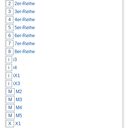
2
2er-Reihe
Kontakt
3
3er-Reihe
AGB, Nutzungsbedingungen
4
4er-Reihe
5
5er-Reihe
Impressum
6
6er-Reihe
7
7er-Reihe
8
8er-Reihe
i
i3
i
i4
i
iX1
i
iX3
M
M2
M
M3
M
M4
M
M5
X
X1