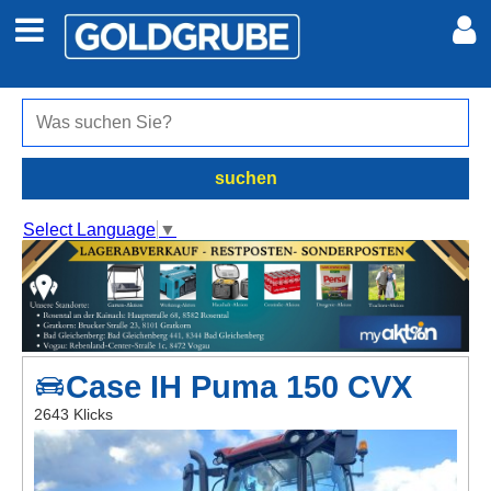
Auto + Motor
Meine Inserate
Immobilien
Neues Konto
suchen
Jobs
Anmelden
Select Language
▼
Marktplatz
Erotik
Case IH Puma 150 CVX
Auktionen
2643 Klicks
jetzt inserieren