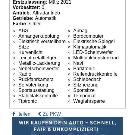
Erstzulassung:
März 2021
Vorbesitzer:
0
Antrieb:
Allradantrieb
Getriebe:
Automatik
Farbe:
silber
ABS
Airbag
Anhängerkupplung
Bordcomputer
Elektrisch verstellbare
Elektrische Spiegel
Sitze
Klimaautomatik
Kurvenlicht
LED-Scheinwerfer
Leichtmetallfelgen
Multifunktionslenkrad
Metallic-Lackierung
Navi
Nebelscheinwerfer
Parktronic
Radio
Reifendruckkontrolle
Rückfahrkamera
Schiebedach
Servolenkung
Sitzheizung
Sportausstattung
Sportsitze
Stabilitätskontrolle
Tempomat
Tiptronic
Wegfahrsperre
teilen
Zu PKW