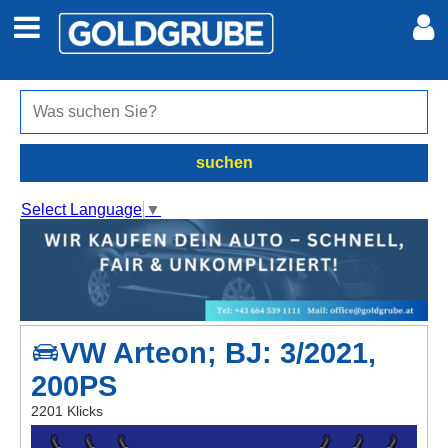
Auto + Motor
Meine Inserate
Immobilien
Neues Konto
suchen
Jobs
Anmelden
Select Language
▼
Marktplatz
Erotik
VW Arteon; BJ: 3/2021,
Auktionen
200PS
jetzt inserieren
2201 Klicks