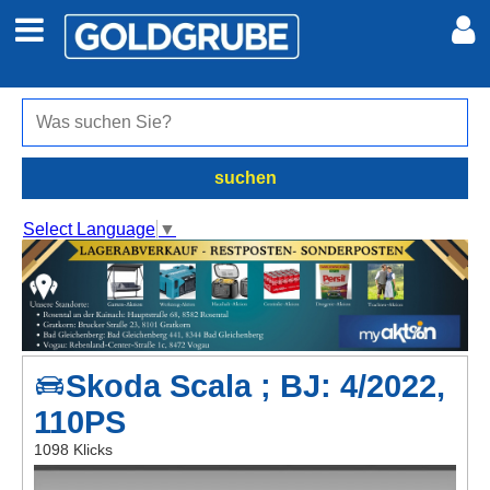
Auto + Motor
Meine Inserate
Immobilien
Neues Konto
suchen
Jobs
Anmelden
Select Language
▼
Marktplatz
Erotik
Skoda Scala ; BJ: 4/2022,
Auktionen
110PS
jetzt inserieren
1098 Klicks