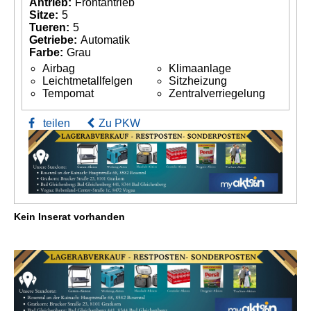
Antrieb:
Frontantrieb
Sitze:
5
Tueren:
5
Getriebe:
Automatik
Farbe:
Grau
Airbag
Klimaanlage
Leichtmetallfelgen
Sitzheizung
Tempomat
Zentralverriegelung
teilen
Zu PKW
Kein Inserat vorhanden