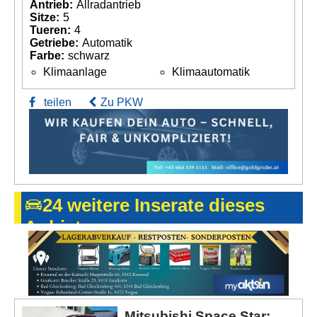
Antrieb:
Allradantrieb
Sitze:
5
Tueren:
4
Getriebe:
Automatik
Farbe:
schwarz
Klimaanlage
Klimaautomatik
teilen
Zu PKW
24 weitere Inserate dieses
Anbieters
Mitsubishi Space Star;