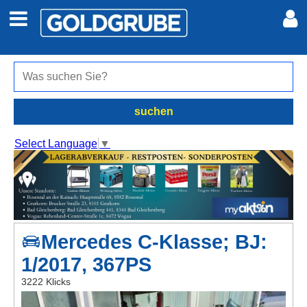
Auto + Motor
Meine Inserate
Immobilien
Neues Konto
suchen
Jobs
Anmelden
Select Language
▼
Marktplatz
Erotik
Mercedes C-Klasse; BJ:
Auktionen
1/2017, 367PS
jetzt inserieren
3222 Klicks