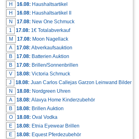
H
16.08:
Haushaltsartikel
H
16.08:
Haushaltsartikel II
N
17.08:
New One Schmuck
1
17.08:
1€ Totalabverkauf
M
17.08:
Moon Nagellack
A
17.08:
Abverkaufsauktion
B
17.08:
Batterien Auktion
B
17.08:
Brillen/Sonnenbrillen
V
18.08:
Victoria Schmuck
J
18.08:
Juan Carlos Callejas Garzon Leinwand Bilder
N
18.08:
Nordgreen Uhren
A
18.08:
Alavya Home Kinderzubehör
B
18.08:
Brillen Auktion
O
18.08:
Oval Vodka
E
18.08:
Etnia Eyewear Brillen
E
18.08:
Equest Pferdezubehör