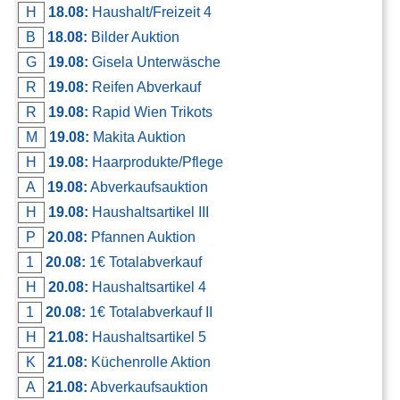
H
18.08:
Haushalt/Freizeit 4
B
18.08:
Bilder Auktion
G
19.08:
Gisela Unterwäsche
R
19.08:
Reifen Abverkauf
R
19.08:
Rapid Wien Trikots
M
19.08:
Makita Auktion
H
19.08:
Haarprodukte/Pflege
A
19.08:
Abverkaufsauktion
H
19.08:
Haushaltsartikel III
P
20.08:
Pfannen Auktion
1
20.08:
1€ Totalabverkauf
H
20.08:
Haushaltsartikel 4
1
20.08:
1€ Totalabverkauf II
H
21.08:
Haushaltsartikel 5
K
21.08:
Küchenrolle Aktion
A
21.08:
Abverkaufsauktion