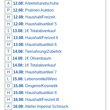
A
12.08:
Arbeitshandschuhe
P
12.08:
Pralinen Auktion
H
12.08:
Haushalt/Freizeit
H
12.08:
Haushaltsartikel 5
1
13.08:
1€ Totalabverkauf
H
13.08:
Haushalt/Freizeit II
H
13.08:
Haushaltsartikel 6
T
14.08:
Tiernahrung/Zubehör
1
14.08:
1€ Olivenbaum
1
14.08:
1€ Totalabverkauf
H
14.08:
Haushaltsartikel 7
L
15.08:
Lebensmittel/Wein
D
15.08:
Drogerie/Kosmetik
H
15.08:
Haushaltsartikel 8
H
16.08:
Haushalt/Freizeit III
A
16.08:
Atelier Imperial Schmuck