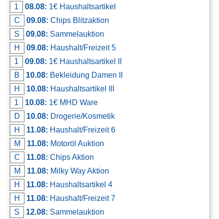
1
08.08:
1€ Haushaltsartikel
Kontakt
C
09.08:
Chips Blitzaktion
AGB, Nutzungsbedingungen
S
09.08:
Sammelauktion
Impressum
H
09.08:
Haushalt/Freizeit 5
1
09.08:
1€ Haushaltsartikel II
B
10.08:
Bekleidung Damen II
H
10.08:
Haushaltsartikel III
1
10.08:
1€ MHD Ware
D
10.08:
Drogerie/Kosmetik
H
11.08:
Haushalt/Freizeit 6
M
11.08:
Motoröl Auktion
C
11.08:
Chips Aktion
M
11.08:
Milky Way Aktion
H
11.08:
Haushaltsartikel 4
H
11.08:
Haushalt/Freizeit 7
S
12.08:
Sammelauktion