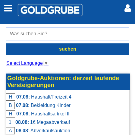
Auto + Motor
Meine Inserate
Immobilien
Neues Konto
suchen
Jobs
Anmelden
Select Language
▼
Marktplatz
Goldgrube-Auktionen: derzeit laufende
Versteigerungen
Erotik
H
07.08:
Haushalt/Freizeit 4
B
07.08:
Bekleidung Kinder
Auktionen
H
07.08:
Haushaltsartikel II
1
08.08:
1€ Megaabverkauf
jetzt inserieren
A
08.08:
Abverkaufsauktion